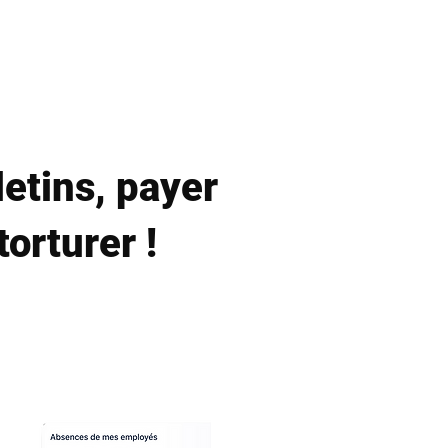
Offres
A propros
FAQ
letins, payer
orturer !