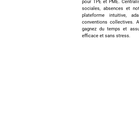
pour TPE et PME. Centralis
sociales, absences et no
plateforme intuitive, a
conventions collectives. 
gagnez du temps et assu
efficace et sans stress.
Simplifie
Les solutions 
une conformité 
des déclaration
près de 40% e
garantissent u
satisfaction. 