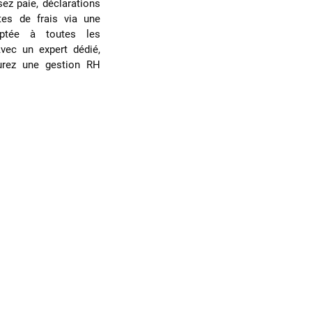
ez paie, déclarations
tes de frais via une
daptée à toutes les
Avec un expert dédié,
rez une gestion RH
z la gestion de la paie
digitales de gestion de la paie éliminent les erreurs fréqu
parfaite avec les obligations légales. Grâce à l’automatisa
s sociales et des bulletins de salaire, vous réduisez les e
t gagnez un temps précieux sur vos tâches administrati
ne transparence accrue pour vos employés, renforçant leur c
Avec une gestion simplifiée et sécurisée, vous pouvez vou