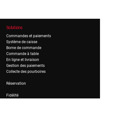
Solutions
Commandes et paiements
Système de caisse
Borne de commande
Commande à table
En ligne et livraison
Gestion des paiements
Collecte des pourboires
Réservation
Fidélité
Gestion de fidélité
Gestion de notoriété
RH & Admin
Recrutement & on-boarding
Planning
Formation