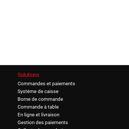
Une solution 
et automatise 
équipes de gag
visibilité en
d’approvision
collaborateurs
Solutions
Commandes et paiements
Système de caisse
Borne de commande
Commande à table
En ligne et livraison
Gestion des paiements