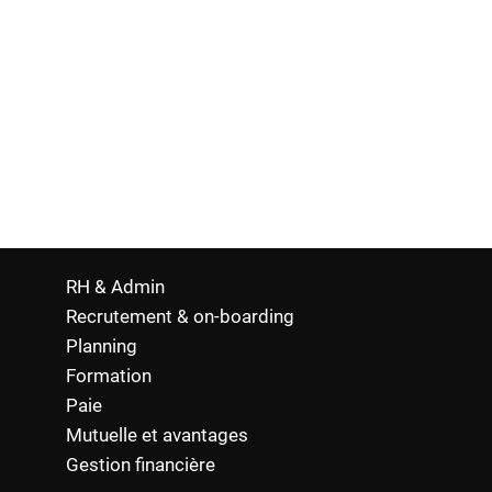
de gestion des commandes fournisseurs simplifie vos app
le suivi, réduisant les erreurs jusqu’à 43 %. Ces outils 
ner jusqu’à 20 % de temps sur les tâches administrative
 temps réel pour éviter les ruptures de stock. Résul
nement optimisés, une organisation fluide et plus de sé
.
RH & Admin
Recrutement & on-boarding
Planning
Formation
Paie
Mutuelle et avantages
Gestion financière