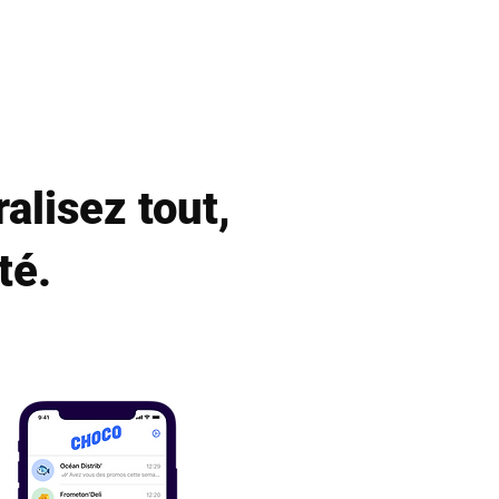
Offres
A propros
FAQ
alisez tout,
té.