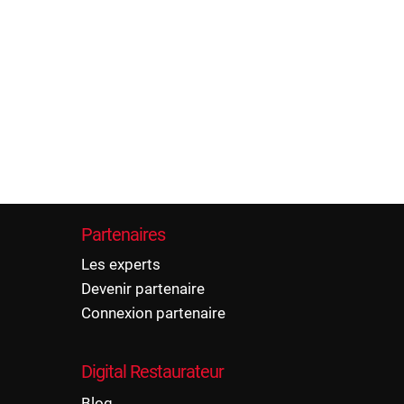
rovisionnements
permettent à vos
s et offrent une
tat : des coûts
rénité pour vos
Partenaires
Les experts
Devenir partenaire
Connexion partenaire
Digital Restaurateur
Blog