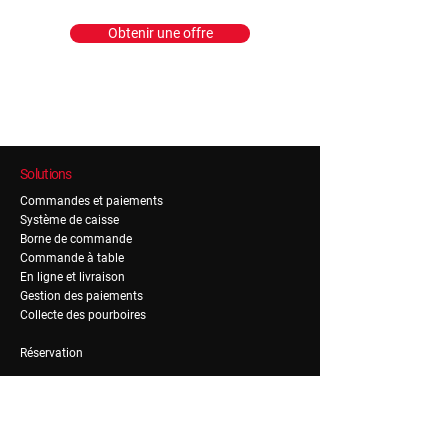
Obtenir une offre
Solutions
Commandes et paiements
Système de caisse
Borne de commande
Commande à table
En ligne et livraison
Gestion des paiements
Collecte des pourboires
Réservation
Fidélité
Gestion de fidélité
Gestion de notoriété