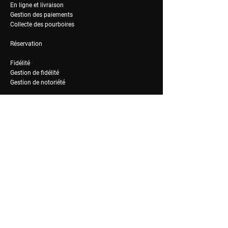
En ligne et livraison
Gestion des paiements
Collecte des pourboires
Réservation
Fidélité
Gestion de fidélité
Gestion de notoriété
RH & Admin
Recrutement & on-boarding
Planning
Formation
Paie
Mutuelle et avantages
Gestion financière
Stock & BI
Gestion des commandes
Achat et stock
Business Intelligence & IA