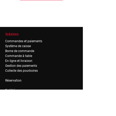
Solutions
Commandes et paiements
Système de caisse
Borne de commande
Commande à table
En ligne et livraison
Gestion des paiements
Collecte des pourboires
Réservation
Fidélité
Gestion de fidélité
Gestion de notoriété
RH & Admin
Recrutement & on-boarding