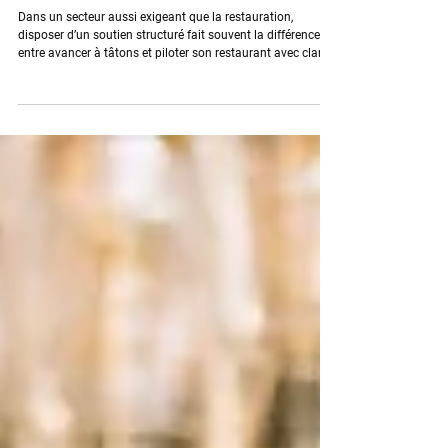
Le Club bistrobiz, un accompagnement
complet pour les restaurateurs
Dans un secteur aussi exigeant que la restauration,
disposer d’un soutien structuré fait souvent la différence
entre avancer à tâtons et piloter son restaurant avec clarté
et efficacité. C’est dans cet esprit que le Club BistroBiz a été
conçu : pour proposer aux restaurateurs un
accompagnement global, structuré et pratique, couvrant
les principaux leviers de performance d’un établissement.
Et pour renforcer son impact, BistroBiz s’associe à Digital
Restaurateur : un parten