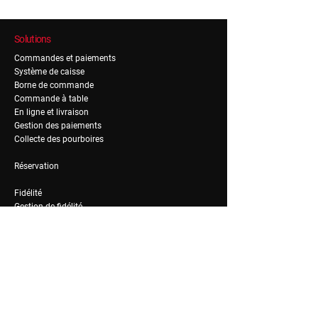
Solutions
Commandes et paiements
Système de caisse
Borne de commande
Commande à table
En ligne et livraison
Gestion des paiements
Collecte des pourboires
Réservation
Fidélité
Gestion de fidélité
Gestion de notoriété
RH & Admin
Recrutement & on-boarding
Planning
Formation
Paie
Mutuelle et avantages