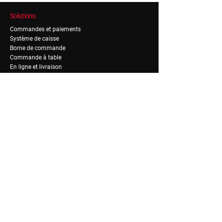
Solutions
Commandes et paiements
Système de caisse
Borne de commande
Commande à table
En ligne et livraison
Gestion des paiements
Collecte des pourboires
Réservation
Fidélité
Gestion de fidélité
Gestion de notoriété
RH & Admin
Recrutement & on-boarding
Planning
Formation
Paie
Mutuelle et avantages
Gestion financière